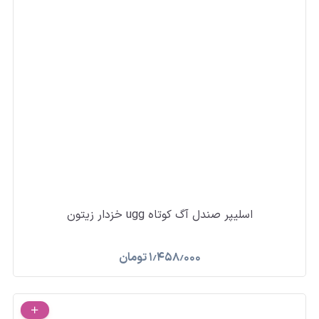
اسلیپر صندل آگ کوتاه ugg خزدار زیتون
۱٫۴۵۸٫۰۰۰
تومان