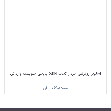
اسلیپر روفرشی خزدار تخت pubg پابجی جلوبسته وارداتی
۶۹۸٫۰۰۰
تومان