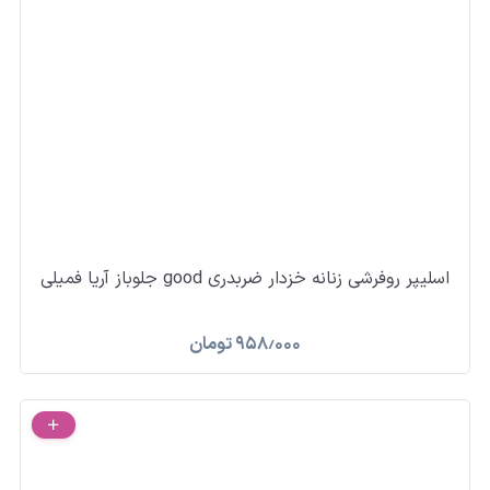
اسلیپر روفرشی زنانه خزدار ضربدری good جلوباز آریا فمیلی
۹۵۸٫۰۰۰
تومان