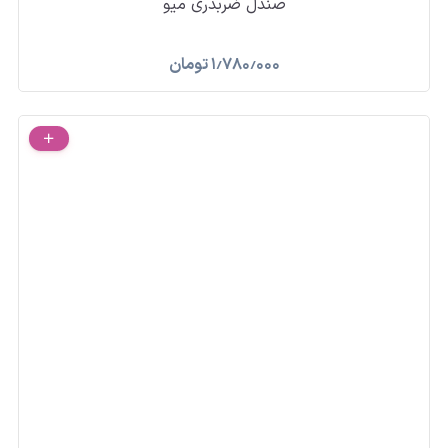
صندل ضربدری میو
۱٫۷۸۰٫۰۰۰
تومان